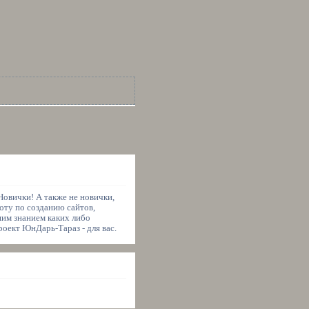
овички! А также не новички,
оту по созданию сайтов,
шим знанием каких либо
роект ЮнДарь-Тараз - для вас.