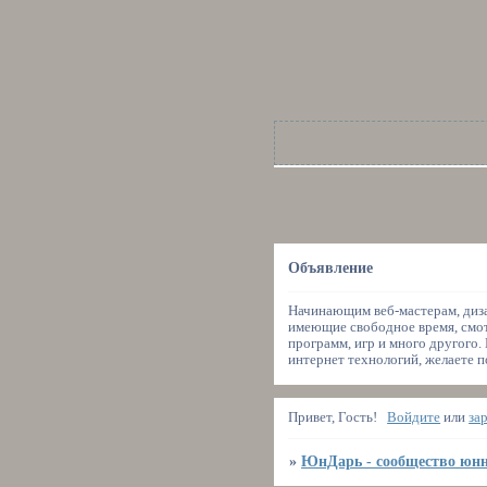
Объявление
Начинающим веб-мастерам, диза
имеющие свободное время, смот
программ, игр и много другого.
интернет технологий, желаете п
Привет, Гость!
Войдите
или
за
»
ЮнДарь - сообщество юнн