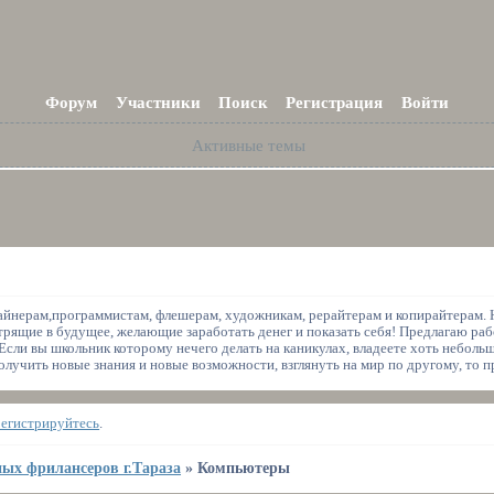
Форум
Участники
Поиск
Регистрация
Войти
Активные темы
йнерам,программистам, флешерам, художникам, рерайтерам и копирайтерам. Н
рящие в будущее, желающие заработать денег и показать себя! Предлагаю раб
 Если вы школьник которому нечего делать на каникулах, владеете хоть неболь
олучить новые знания и новые возможности, взглянуть на мир по другому, то п
регистрируйтесь
.
ых фрилансеров г.Тараза
»
Компьютеры