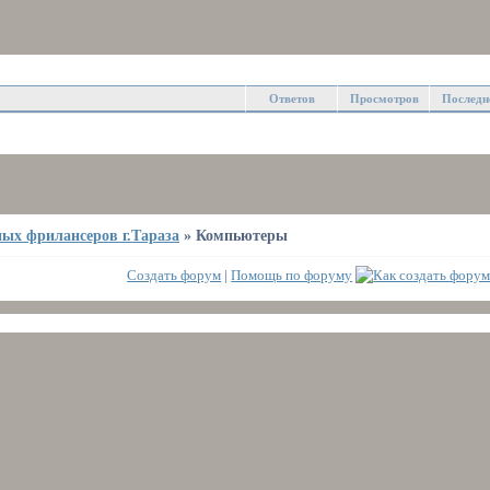
Ответов
Просмотров
Последн
ых фрилансеров г.Тараза
»
Компьютеры
Создать форум
|
Помощь по форуму