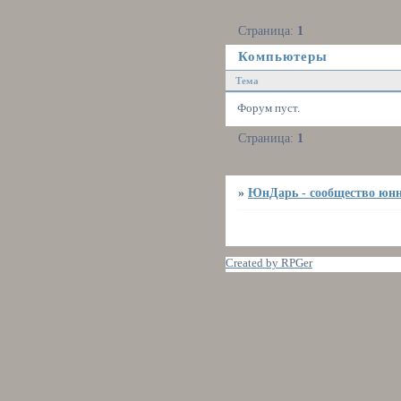
Страница:
1
Компьютеры
Тема
Форум пуст.
Страница:
1
»
ЮнДарь - сообщество юнн
Created by RPGer