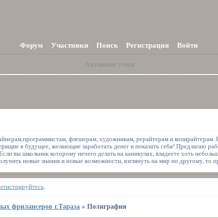
Форум
Участники
Поиск
Регистрация
Войти
Активные темы
йнерам,программистам, флешерам, художникам, рерайтерам и копирайтерам. Н
рящие в будущее, желающие заработать денег и показать себя! Предлагаю раб
 Если вы школьник которому нечего делать на каникулах, владеете хоть неболь
олучить новые знания и новые возможности, взглянуть на мир по другому, то п
регистрируйтесь
.
ых фрилансеров г.Тараза
»
Полиграфия