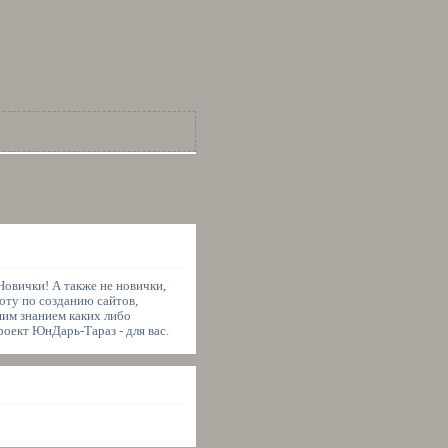
овички! А также не новички,
оту по созданию сайтов,
шим знанием каких либо
роект ЮнДарь-Тараз - для вас.