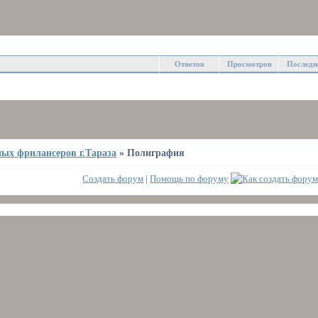
Ответов
Просмотров
Последн
ых фрилансеров г.Тараза
»
Полиграфия
Создать форум
|
Помощь по форуму