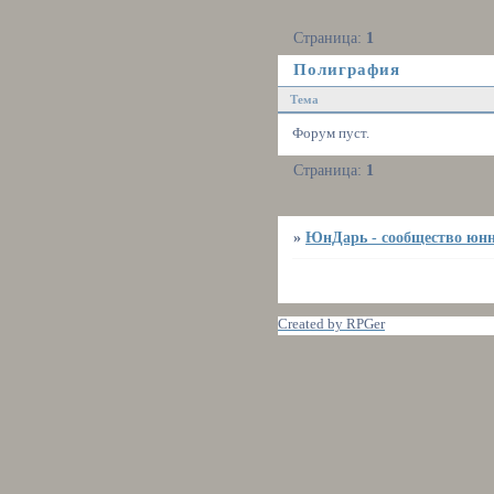
Страница:
1
Полиграфия
Тема
Форум пуст.
Страница:
1
»
ЮнДарь - сообщество юнн
Created by RPGer