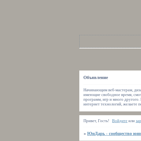
Объявление
Начинающим веб-мастерам, диза
имеющие свободное время, смот
программ, игр и много другого.
интернет технологий, желаете п
Привет, Гость!
Войдите
или
за
»
ЮнДарь - сообщество юнн