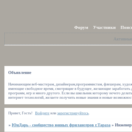
Форум
Участники
Поис
Активны
Объявление
Начинающим веб-мастерам, дизайнерам,программистам, флешерам, художн
имеющие свободное время, смотрящие в будущее, желающие заработать де
программ, игр и много другого. Если вы школьник которому нечего делать
интернет технологий, желаете получить новые знания и новые возможности
Привет, Гость!
Войдите
или
зарегистрируйтесь
.
»
ЮнДарь - сообщество юнных фрилансеров г.Тараза
»
Инженер