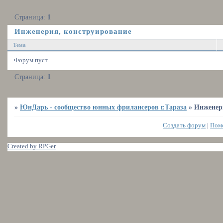
Страница:
1
Инженерия, конструирование
Тема
Форум пуст.
Страница:
1
»
ЮнДарь - сообщество юнных фрилансеров г.Тараза
»
Инженер
Создать форум
|
Пом
Created by RPGer