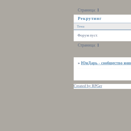
Страница:
1
Рекрутинг
Тема
Форум пуст.
Страница:
1
»
ЮнДарь - сообщество юнн
Created by RPGer