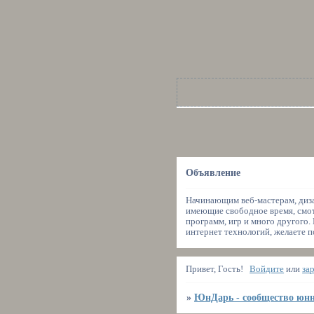
Объявление
Начинающим веб-мастерам, диза
имеющие свободное время, смот
программ, игр и много другого.
интернет технологий, желаете п
Привет, Гость!
Войдите
или
за
»
ЮнДарь - сообщество юнн