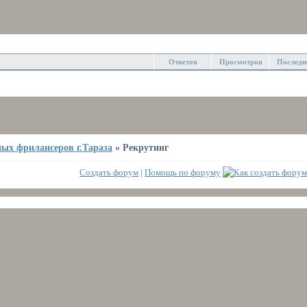
Ответов
Просмотров
Последн
ых фрилансеров г.Тараза
»
Рекрутинг
Создать форум
|
Помощь по форуму