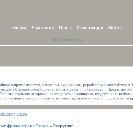
Форум
Участники
Поиск
Регистрация
Войти
Активные темы
йнерам,программистам, флешерам, художникам, рерайтерам и копирайтерам. Н
рящие в будущее, желающие заработать денег и показать себя! Предлагаю раб
 Если вы школьник которому нечего делать на каникулах, владеете хоть неболь
олучить новые знания и новые возможности, взглянуть на мир по другому, то п
регистрируйтесь
.
ых фрилансеров г.Тараза
»
Рекрутинг