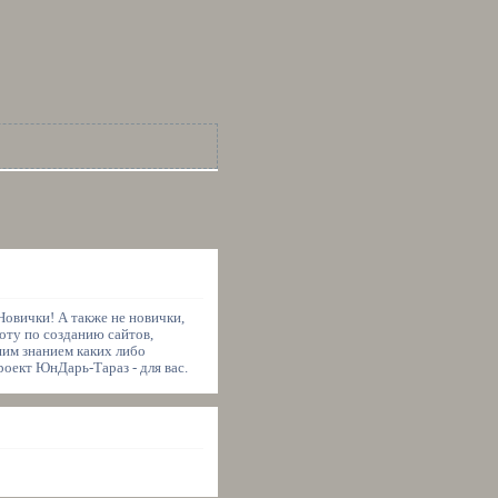
овички! А также не новички,
оту по созданию сайтов,
шим знанием каких либо
роект ЮнДарь-Тараз - для вас.