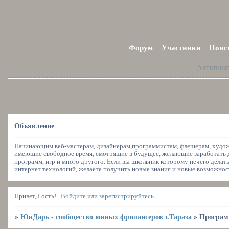
Форум
Участники
Поис
Активны
Объявление
Начинающим веб-мастерам, дизайнерам,программистам, флешерам, художн
имеющие свободное время, смотрящие в будущее, желающие заработать де
программ, игр и много другого. Если вы школьник которому нечего делать
интернет технологий, желаете получить новые знания и новые возможности
Привет, Гость!
Войдите
или
зарегистрируйтесь
.
»
ЮнДарь - сообщество юнных фрилансеров г.Тараза
»
Програм