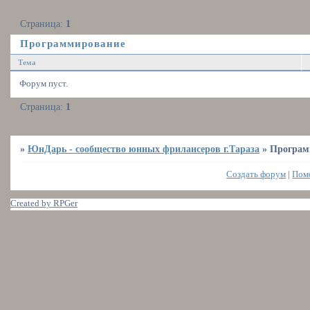
Страница:
1
Программирование
Тема
Форум пуст.
Страница:
1
»
ЮнДарь - сообщество юнных фрилансеров г.Тараза
»
Програм
Создать форум
|
Пом
Created by RPGer