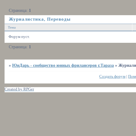
Страница:
1
Журналистика, Переводы
Тема
Форум пуст.
Страница:
1
»
ЮнДарь - сообщество юнных фрилансеров г.Тараза
»
Журнали
Создать форум
|
Пом
Created by RPGer