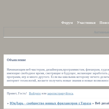
Форум
Участники
Поис
Активны
Объявление
Начинающим веб-мастерам, дизайнерам,программистам, флешерам, художн
имеющие свободное время, смотрящие в будущее, желающие заработать де
программ, игр и много другого. Если вы школьник которому нечего делать
интернет технологий, желаете получить новые знания и новые возможности
Привет, Гость!
Войдите
или
зарегистрируйтесь
.
»
ЮнДарь - сообщество юнных фрилансеров г.Тараза
»
Веб диз